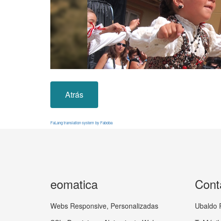
Atrás
FaLang translation system by Faboba
eomatica
Cont
Webs Responsive, Personalizadas
Ubaldo 