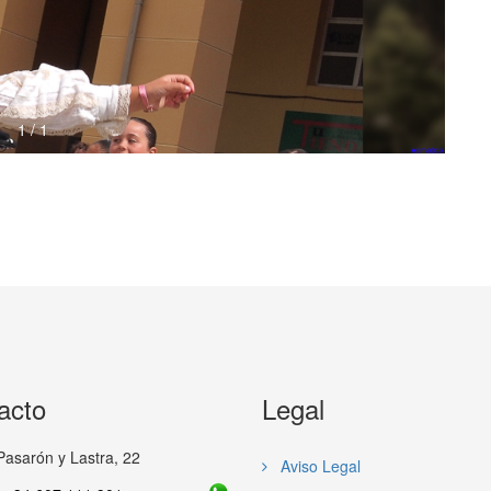
1
/
1
acto
Legal
Pasarón y Lastra, 22
Aviso Legal