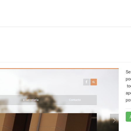
Se
po
to
ap
po