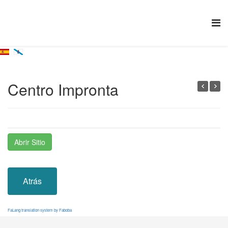
Centro Impronta
Abrir Sitio
Atrás
FaLang translation system by Faboba