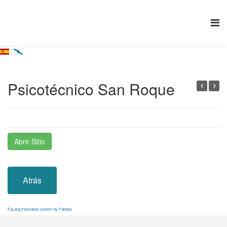
Psicotécnico San Roque
Abrir Sitio
Atrás
FaLang translation system by Faboba