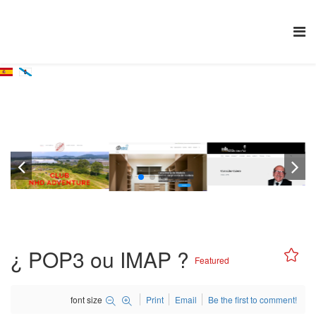
Blogue
Vostede está aquí:
Inicio
Blogue
¿ POP3 ou IMAP ?
Clubes e Deportes
Empresa
Cultura
¿ POP3 ou IMAP ?
Featured
font size
Print
Email
Be the first to comment!